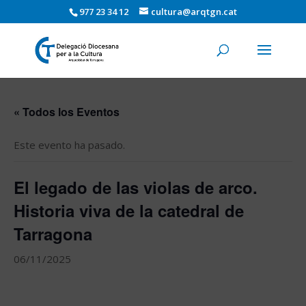
977 23 34 12
cultura@arqtgn.cat
« Todos los Eventos
Este evento ha pasado.
El legado de las violas de arco.
Historia viva de la catedral de
Tarragona
06/11/2025