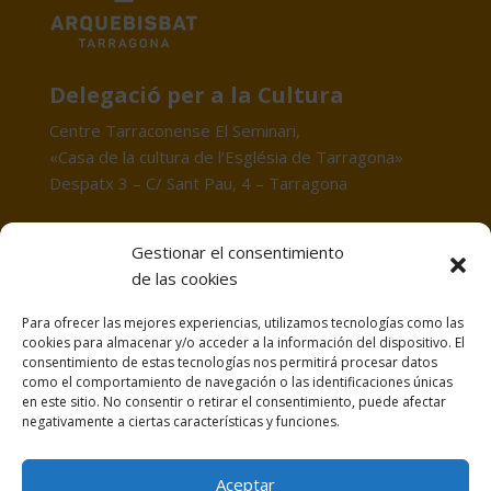
Delegació per a la Cultura
Centre Tarraconense El Seminari,
«Casa de la cultura de l’Església de Tarragona»
Despatx 3 – C/ Sant Pau, 4 – Tarragona
POLÍTICA DE COOKIES
Gestionar el consentimiento
de las cookies
PROTECCIÓ DE DADES
Para ofrecer las mejores experiencias, utilizamos tecnologías como las
cookies para almacenar y/o acceder a la información del dispositivo. El
AVÍS LEGAL
consentimiento de estas tecnologías nos permitirá procesar datos
como el comportamiento de navegación o las identificaciones únicas
en este sitio. No consentir o retirar el consentimiento, puede afectar
negativamente a ciertas características y funciones.
POLÍTICA DE COOKIES
Aceptar