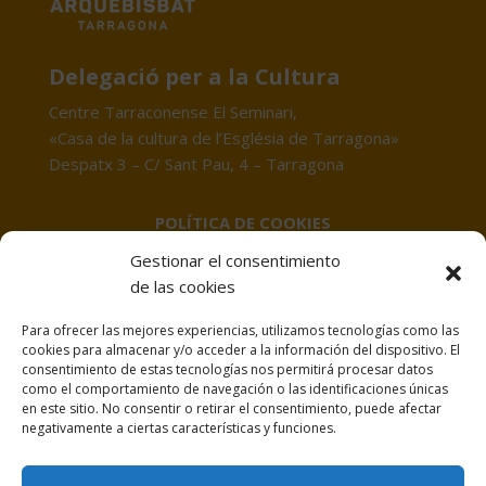
Delegació per a la Cultura
Centre Tarraconense El Seminari,
«Casa de la cultura de l’Església de Tarragona»
Despatx 3 – C/ Sant Pau, 4 – Tarragona
POLÍTICA DE COOKIES
Gestionar el consentimiento
PROTECCIÓ DE DADES
de las cookies
Para ofrecer las mejores experiencias, utilizamos tecnologías como las
AVÍS LEGAL
cookies para almacenar y/o acceder a la información del dispositivo. El
consentimiento de estas tecnologías nos permitirá procesar datos
como el comportamiento de navegación o las identificaciones únicas
en este sitio. No consentir o retirar el consentimiento, puede afectar
negativamente a ciertas características y funciones.
POLÍTICA DE COOKIES