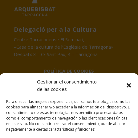
Delegació per a la Cultura
Centre Tarraconense El Seminari,
«Casa de la cultura de l’Església de Tarragona»
Despatx 3 – C/ Sant Pau, 4 – Tarragona
POLÍTICA DE COOKIES
Gestionar el consentimiento
PROTECCIÓ DE DADES
de las cookies
Para ofrecer las mejores experiencias, utilizamos tecnologías como las
AVÍS LEGAL
cookies para almacenar y/o acceder a la información del dispositivo. El
consentimiento de estas tecnologías nos permitirá procesar datos
como el comportamiento de navegación o las identificaciones únicas
en este sitio. No consentir o retirar el consentimiento, puede afectar
negativamente a ciertas características y funciones.
POLÍTICA DE COOKIES