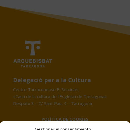
Delegació per a la Cultura
Centre Tarraconense El Seminari,
«Casa de la cultura de l’Església de Tarragona»
Despatx 3 – C/ Sant Pau, 4 – Tarragona
POLÍTICA DE COOKIES
Gestionar el consentimiento