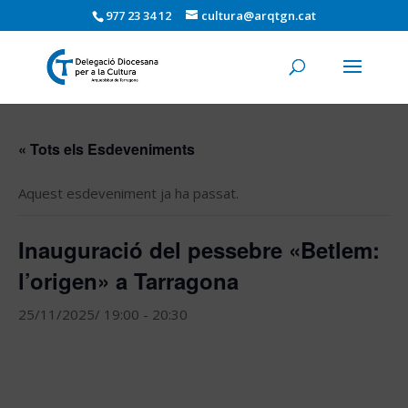
977 23 34 12
cultura@arqtgn.cat
« Tots els Esdeveniments
Aquest esdeveniment ja ha passat.
Inauguració del pessebre «Betlem:
l’origen» a Tarragona
25/11/2025/ 19:00
-
20:30