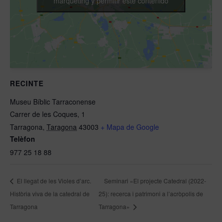
màrqueting y permitir este contenido
RECINTE
Museu Bíblic Tarraconense
Carrer de les Coques, 1
Tarragona
,
Taragona
43003
+ Mapa de Google
Telèfon
977 25 18 88
El llegat de les Violes d’arc.
Seminari «El projecte Catedral (2022-
Història viva de la catedral de
25): recerca i patrimoni a l’acròpolis de
Tarragona
Tarragona»